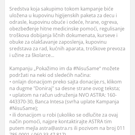
Sredstva koja sakupimo tokom kampanje biće
uložena u kupovinu higijenskih paketa za decu i
odrasle, kupovinu obuće i odeće, hrane, ogreva,
obezbeđenje hitne medicinske pomoći, regulisanje
troškova dobijanja ličnih dokumenata, kurseve i
obuke za olakšavanje zaposlenja, kupovinu
sredstava za rad, kućnih aparata, troškove prevoza
i užine za školarce...
Kampanju „Pokažimo im da #NisuSame“ možete
podržati na neki od sledećih načina:
• onlajn donacijom preko sajta donacije.rs, klikom
na dugme "Doniraj" sa desne strane ovog teksta;
• uplatom na račun udruženja NVO ASTRA: 160-
443370-30, Banca Intesa (svrha uplate Kampanja
#NisuSame);
• ili donacijom u robi (ukoliko se odlučite za ovaj
način pomoći, najpre kontaktirajte ASTRA tim
putem mejla astra@astra.rs ili pozivom na broj 011
785 0001 / 060 33 47 817).