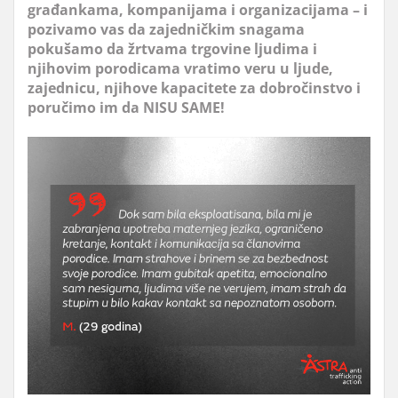
građankama, kompanijama i organizacijama – i
pozivamo vas da zajedničkim snagama
pokušamo da žrtvama trgovine ljudima i
njihovim porodicama vratimo veru u ljude,
zajednicu, njihove kapacitete za dobročinstvo i
poručimo im da NISU SAME!