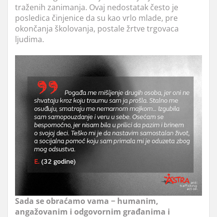
traženih zanimanja. Ovaj nedostatak često je
posledica činjenice da su kao vrlo mlade, pre
okončanja školovanja, postale žrtve trgovaca
ljudima.
Sada se obraćamo vama − humanim,
angažovanim i odgovornim građanima i