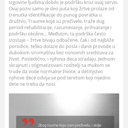
trgovine ljudima dobilo je podršku kroz ovaj servis.
Ovaj poziv samo je deo puta koji žrtve prolaze od
trenutka identifikacije do punog povratka u
društvo. Traume koje su preživele, traže dug
period rehabilitacije, razumevanje, prihvatanje i
podršku okoline... Međutim, ta podrška često
izostaje − žrtve bivaju odbačene, čak i od najbliže
porodice, teško dolaze do posla i dane provode u
dubokom siromaštvu bez osnovnih sredstava za
život. Posledično, i njihova deca stradaju. Jednom
skrajnuti i stigmatizovani roditelji sa mukom se
trude da vode normalne živote, a detinjstvo
njihove dece odvija se pod teretom koji nijedno
dete ne treba da nosi.