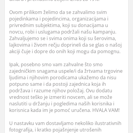
Ovom prilikom želimo da se zahvalimo svim
pojedinkama i pojedincima, organizacijama i
privrednim subjektima, koji su donacijama u
novcu, robi i uslugama podržali našu kampanju.
Zahvaljujemo se i svima onima koji su šerovima,
lajkovima i živom rečju doprineli da se glas o našoj
akciji čuje i dopre do onih koji mogu da pomognu.
Ipak, posebno smo vam zahvalne što smo
zajedničkim snagama uspele/i da žrtvama trgovine
ljudima i njihovim porodicama ukažemo da nisu
potpuno same i da postoji zajednica koja ih
podržava i razume njihov položaj. Ovu dodatu
vrednost teško je izmeriti novcem, ali se može
naslutiti u držanju i pogledima naših korisnika i
korisnica kada im je pomoć uručena. HVALA VAM!
U nastavku vam dostavljamo nekoliko ilustrativnih
fotografija, i kratko pojašnjenje utrošenih