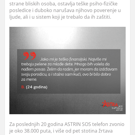
strane bliskih osoba, ostavlja teške psiho-fizičke
posledice i duboko narušava njihovo poverenje u
ljude, ali i u sistem koji je trebalo da ih zaštiti.
Za poslednjih 20 godina ASTRIN SOS telefon zvonio
je oko 38.000 puta, i više od pet stotina žrtava