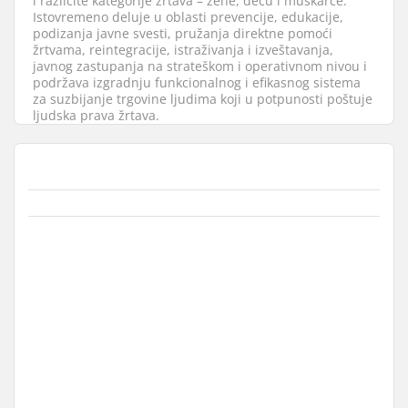
i različite kategorije žrtava – žene, decu i muškarce.
Istovremeno deluje u oblasti prevencije, edukacije,
podizanja javne svesti, pružanja direktne pomoći
žrtvama, reintegracije, istraživanja i izveštavanja,
javnog zastupanja na strateškom i operativnom nivou i
podržava izgradnju funkcionalnog i efikasnog sistema
za suzbijanje trgovine ljudima koji u potpunosti poštuje
ljudska prava žrtava.