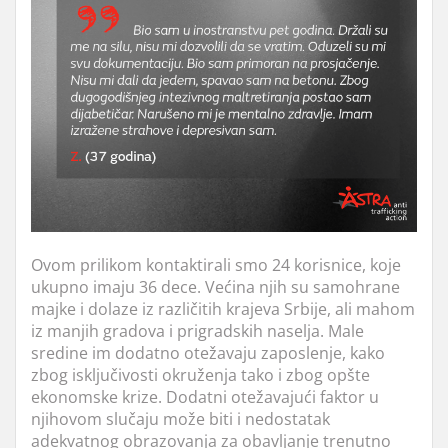
Ovom prilikom kontaktirali smo 24 korisnice, koje
ukupno imaju 36 dece. Većina njih su samohrane
majke i dolaze iz različitih krajeva Srbije, ali mahom
iz manjih gradova i prigradskih naselja. Male
sredine im dodatno otežavaju zaposlenje, kako
zbog isključivosti okruženja tako i zbog opšte
ekonomske krize. Dodatni otežavajući faktor u
njihovom slučaju može biti i nedostatak
adekvatnog obrazovanja za obavljanje trenutno