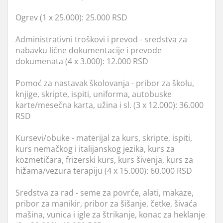
Ogrev (1 x 25.000): 25.000 RSD
Administrativni troškovi i prevod - sredstva za
nabavku lične dokumentacije i prevode
dokumenata (4 x 3.000): 12.000 RSD
Pomoć za nastavak školovanja - pribor za školu,
knjige, skripte, ispiti, uniforma, autobuske
karte/mesečna karta, užina i sl. (3 x 12.000): 36.000
RSD
Kursevi/obuke - materijal za kurs, skripte, ispiti,
kurs nemačkog i italijanskog jezika, kurs za
kozmetičara, frizerski kurs, kurs šivenja, kurs za
hižama/vezura terapiju (4 x 15.000): 60.000 RSD
Sredstva za rad - seme za povrće, alati, makaze,
pribor za manikir, pribor za šišanje, četke, šivaća
mašina, vunica i igle za štrikanje, konac za heklanje