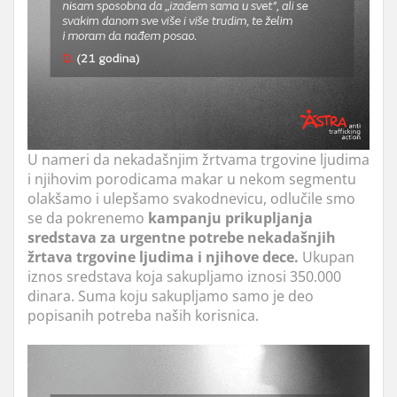
U nameri da nekadašnjim žrtvama trgovine ljudima
i njihovim porodicama makar u nekom segmentu
olakšamo i ulepšamo svakodnevicu, odlučile smo
se da pokrenemo
kampanju prikupljanja
sredstava za urgentne potrebe nekadašnjih
žrtava trgovine ljudima i njihove dece.
Ukupan
iznos sredstava koja sakupljamo iznosi 350.000
dinara. Suma koju sakupljamo samo je deo
popisanih potreba naših korisnica.