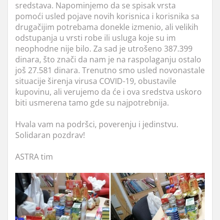
sredstava. Napominjemo da se spisak vrsta
pomoći usled pojave novih korisnica i korisnika sa
drugačijim potrebama donekle izmenio, ali velikih
odstupanja u vrsti robe ili usluga koje su im
neophodne nije bilo. Za sad je utrošeno 387.399
dinara, što znači da nam je na raspolaganju ostalo
još 27.581 dinara. Trenutno smo usled novonastale
situacije širenja virusa COVID-19, obustavile
kupovinu, ali verujemo da će i ova sredstva uskoro
biti usmerena tamo gde su najpotrebnija.
Hvala vam na podršci, poverenju i jedinstvu.
Solidaran pozdrav!
ASTRA tim