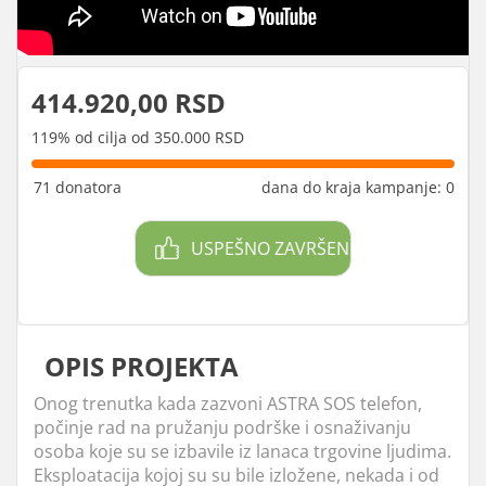
414.920,00 RSD
119% od cilja od 350.000 RSD
71 donatora
dana do kraja kampanje: 0
USPEŠNO ZAVRŠEN
OPIS PROJEKTA
Onog trenutka kada zazvoni ASTRA SOS telefon,
počinje rad na pružanju podrške i osnaživanju
osoba koje su se izbavile iz lanaca trgovine ljudima.
Eksploatacija kojoj su su bile izložene, nekada i od