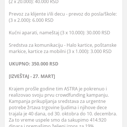
(2 x 20.000): 40.000 RSD
Prevoz za klijente i/ili decu - prevoz do posla/škole:
(3 x 2.000): 6.000 RSD
Kućni aparati, nameštaj (3 x 10.000): 30.000 RSD
Sredstva za komunikaciju - Halo kartice, poštanske
markice, kartice za mobilni (3 x 1.000): 3.000 RSD
UKUPNO: 350.000 RSD
[IZVEŠTAJ - 27. MART]
Krajem prošle godine tim ASTRA je pokrenuo i
realizovao svoju prvu crowdfunding kampanju.
Kampanja prikupljanja sredstava za urgentne
potrebe žrtava trgovine ljudima i njihove dece
trajala je 40 dana, od 30. oktobra do 10. decembra.
Za to vreme uspele smo da sakupimo 414.920
dinara i premašimo željeni iznos za 19%.