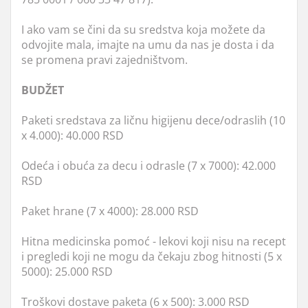
I ako vam se čini da su sredstva koja možete da
odvojite mala, imajte na umu da nas je dosta i da
se promena pravi zajedništvom.
BUDŽET
Paketi sredstava za ličnu higijenu dece/odraslih (10
x 4.000): 40.000 RSD
Odeća i obuća za decu i odrasle (7 x 7000): 42.000
RSD
Paket hrane (7 x 4000): 28.000 RSD
Hitna medicinska pomoć - lekovi koji nisu na recept
i pregledi koji ne mogu da čekaju zbog hitnosti (5 x
5000): 25.000 RSD
Troškovi dostave paketa (6 x 500): 3.000 RSD