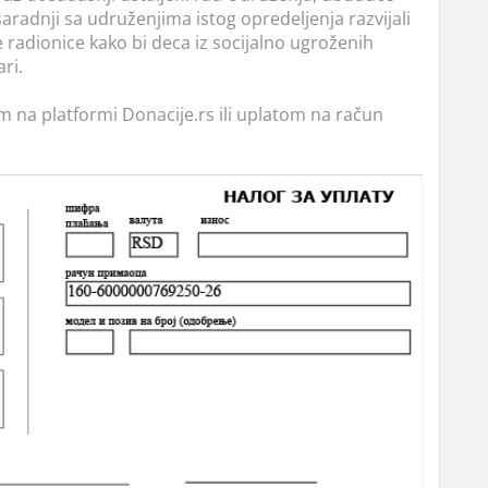
saradnji sa udruženjima istog opredeljenja razvijali
e radionice kako bi deca iz socijalno ugroženih
ri.
na platformi Donacije.rs ili uplatom na račun