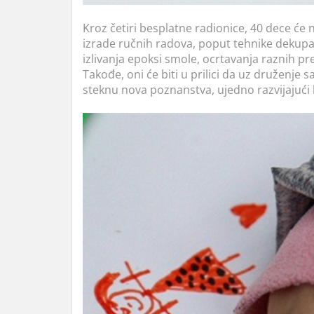
Kroz četiri besplatne radionice, 40 dece će
izrade ručnih radova, poput tehnike dekupaž
izlivanja epoksi smole, ocrtavanja raznih pr
Takođe, oni će biti u prilici da uz druženje
steknu nova poznanstva, ujedno razvijajući 