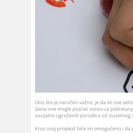
Ono što je naročito važno, je da im ove veš
dana one mogle postati osnov za pokretanje 
socijalno ugroženih porodica od izuzetnog z
Kroz ovaj projekat biće im omogućeno i da 