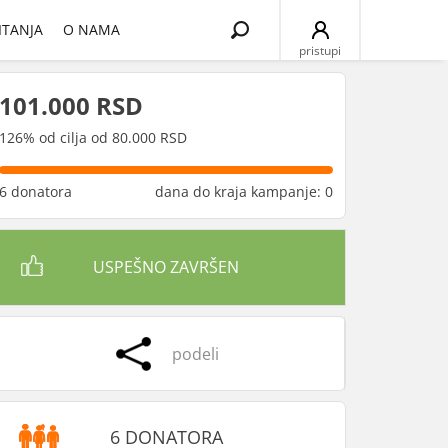
Search
ITANJA
O NAMA
for:
pristupi
101.000 RSD
126% od cilja od 80.000 RSD
6 donatora
dana do kraja kampanje: 0
USPEŠNO ZAVRŠEN
podeli
6 DONATORA