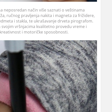
 na neposredan način više saznati o veštinama
a, ručnog pravljenja nakita i magneta za frižidere,
edmeta i stakla, te ukrašavanje drveta pirografom.
 sa svojim vršnjacima kvalitetno provedu vreme i
kreativnost i motoričke sposobnosti.