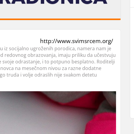
http://www.svimsrcem.org/
u iz socijalno ugroženih porodica, namera nam je
 redovnog obrazovanja, imaju priliku da učestvuju
svoje odrastanje, i to potpuno besplatno. Roditelji
e novca na mesečnom nivou za razne dodatne
go truda i volje odraslih nije svakom detetu