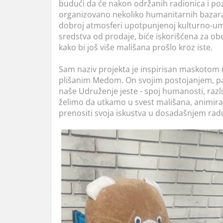
budući da će nakon održanih radionica i po
organizovano nekoliko humanitarnih bazara 
dobroj atmosferi upotpunjenoj kulturno-u
sredstva od prodaje, biće iskorišćena za ob
kako bi još više mališana prošlo kroz iste.
Sam naziv projekta je inspirisan maskotom
plišanim Medom. On svojim postojanjem, pa 
naše Udruženje jeste - spoj humanosti, različi
želimo da utkamo u svest mališana, animira
prenositi svoja iskustva u dosadašnjem rad