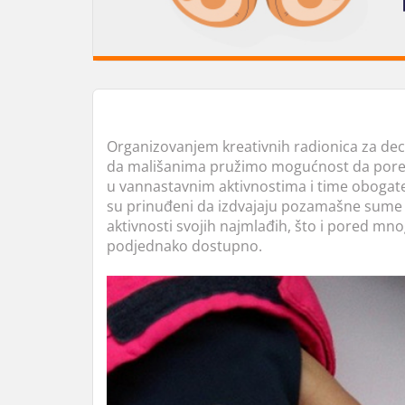
Organizovanjem kreativnih radionica za dec
da mališanima pružimo mogućnost da pored
u vannastavnim aktivnostima i time obogate 
su prinuđeni da izdvajaju pozamašne sum
aktivnosti svojih najmlađih, što i pored mno
podjednako dostupno.