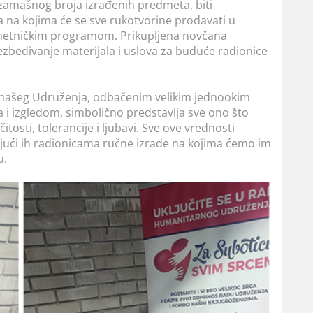
zamašnog broja izrađenih predmeta, biti
na kojima će se sve rukotvorine prodavati u
metničkim programom. Prikupljena novčana
ezbeđivanje materijala i uslova za buduće radionice
 našeg Udruženja, odbačenim velikim jednookim
i izgledom, simbolično predstavlja sve ono što
tosti, tolerancije i ljubavi. Sve ove vrednosti
jući ih radionicama ručne izrade na kojima ćemo im
u.