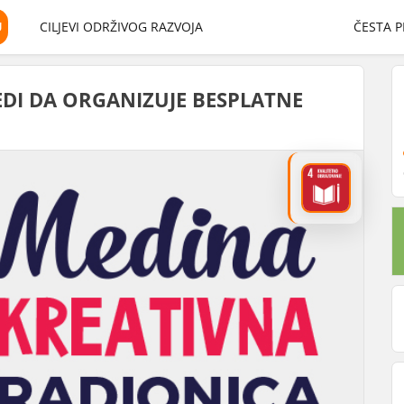
U
CILJEVI ODRŽIVOG RAZVOJA
ČESTA P
I DA ORGANIZUJE BESPLATNE