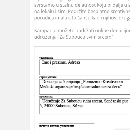
svrstamo u stalnu delatnost koju bi dalje u 
na lokalu i šire. Podržite besplatne kreativn
porodica imala istu šansu kao i njihovi druga
Kampanju možete podržati online donacijom 
udruženja “Za Suboticu svim srcem” :