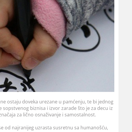
tine ostaju doveka urezane u pamćenju, te bi jednog
sopstvenog biznisa i izvor zarade što je za decu iz
načaja za lično osnaživanje i samostalnost.
se od najranijeg uzrasta susretnu sa humanošću,