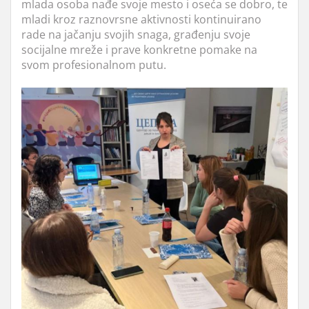
mlada osoba nađe svoje mesto i oseća se dobro, te
mladi kroz raznovrsne aktivnosti kontinuirano
rade na jačanju svojih snaga, građenju svoje
socijalne mreže i prave konkretne pomake na
svom profesionalnom putu.