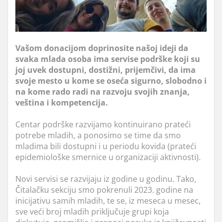
Vašom donacijom doprinosite našoj ideji da
svaka mlada osoba ima servise podrške koji su
joj uvek dostupni, dostižni, prijemčivi, da ima
svoje mesto u kome se oseća sigurno, slobodno i
na kome rado radi na razvoju svojih znanja,
veština i kompetencija.
Centar podrške razvijamo kontinuirano prateći
potrebe mladih, a ponosimo se time da smo
mladima bili dostupni i u periodu kovida (prateći
epidemiološke smernice u organizaciji aktivnosti).
Novi servisi se razvijaju iz godine u godinu. Tako,
Čitalačku sekciju smo pokrenuli 2023. godine na
inicijativu samih mladih, te se, iz meseca u mesec,
sve veći broj mladih priključuje grupi koja