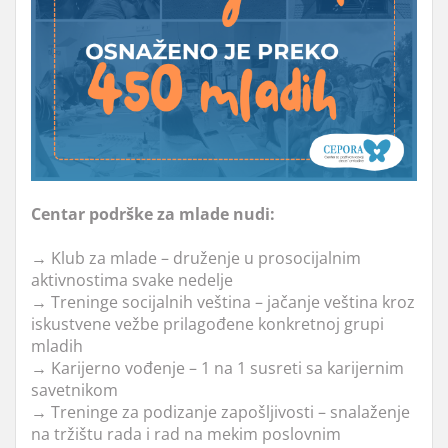
Centar podrške za mlade nudi:
→
Klub za mlade – druženje u prosocijalnim
aktivnostima svake nedelje
→
Treninge socijalnih veština – jačanje veština kroz
iskustvene vežbe prilagođene konkretnoj grupi
mladih
→
Karijerno vođenje – 1 na 1 susreti sa karijernim
savetnikom
→
Treninge za podizanje zapošljivosti – snalaženje
na tržištu rada i rad na mekim poslovnim