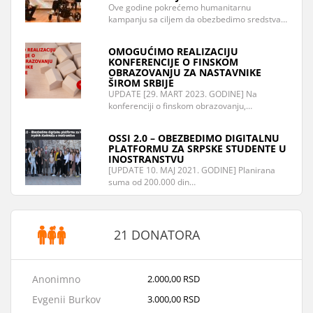
Ove godine pokrećemo humanitarnu
kampanju sa ciljem da obezbedimo sredstva…
OMOGUĆIMO REALIZACIJU
KONFERENCIJE O FINSKOM
OBRAZOVANJU ZA NASTAVNIKE
ŠIROM SRBIJE
UPDATE [29. MART 2023. GODINE] Na
konferenciji o finskom obrazovanju,…
OSSI 2.0 – OBEZBEDIMO DIGITALNU
PLATFORMU ZA SRPSKE STUDENTE U
INOSTRANSTVU
[UPDATE 10. MAJ 2021. GODINE] Planirana
suma od 200.000 din…
21 DONATORA
Anonimno
2.000,00 RSD
Evgenii Burkov
3.000,00 RSD