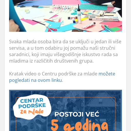
Svaka mlada osoba bira da se uključi u jedan ili više
servisa, a u tom odabiru joj pomažu naši stručni
saradnici, koji imaju višegodišnje iskustvo rada sa
mladima iz različitih društvenih grupa.
Kratak video o Centru podrške za mlade
možete
pogledati na ovom linku
.