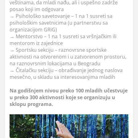
veštinama, da mladi nađu, ali i uspešno zadrže
posao koji im odgovara
→
Psihološko savetovanje – 1 na 1 susreti sa
psihološkim savetnicima (u partnerstvu sa
organizacijom GRiG)
→
Mentorstvo – 1 na 1 susreti sa vršnjačkim ili
mentorom iz zajednice
→
Sportsku sekciju – raznovrsne sportske
aktivnosti na otvorenom i u zatvorenom prostoru,
na raznovrsnim lokacijama u Beogradu
→
Čitalačku sekciju – obrađivanje jednog naslova
mesečno, u skladu sa interesovanjima mladih
Na godišnjem nivou preko 100 mladih učestvuje
u preko 300 aktivnosti koje se organizuju u
sklopu programa.