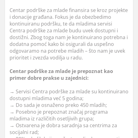
Centar podrške za mlade finansira se kroz projekte
i donacije građana. Fokus je da obezbedimo
kontinuiranu podršku, te da mladima servisi
Centra podrške za mlade budu uvek dostupni i
dostižni. Zbog toga nam je kontinuirano potrebna i
dodatna pomoć kako bi osigurali da uspešno
odgovaramo na potrebe mladih – što nam je uvek
prioritet i zvezda vodilja u radu.
Centar podrške za mlade je prepoznat kao
primer dobre prakse u zajednici:
→
Servisi Centra podrške za mlade su kontinuirano
dostupni mladima već 5 godina;
→
Do sada je osnaženo preko 450 mladih;
→
Posebno je prepoznat značaj programa
mladima iz različitih osetljivih grupa;
→
Ostvarena je dobra saradnja sa centrima za
socijalni rad;