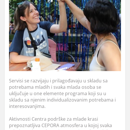
Servisi se razvijaju i prilagođavaju u skladu sa
potrebama mladih i svaka mlada osoba se
uključuje u one elemente programa koji su u
skladu sa njenim individualizovanim potrebama i
interesovanjima.
Aktivnosti Centra podrške za mlade krasi
prepoznatljiva CEPORA atmosfera u kojoj svaka