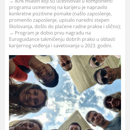
→
80% mladih koji su učestvovali u komponenti
programa usmerenoj na karijeru je napravilo
konkretne pozitivne pomake (našlo zaposlenje,
promenilo zaposlenje, upisalo naredni stepen
školovanja, došlo do plaćene radne prakse i slično);
→
Program je dobio prvu nagradu na
Euroguidance takmičenju dobrih praksi u oblasti
karijernog vođenja i savetovanja u 2023. godini.