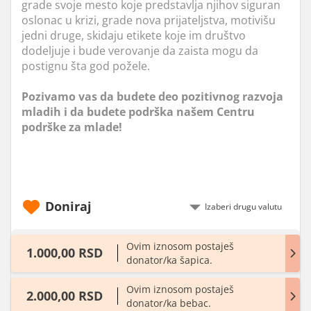
grade svoje mesto koje predstavlja njihov siguran
oslonac u krizi, grade nova prijateljstva, motivišu
jedni druge, skidaju etikete koje im društvo
dodeljuje i bude verovanje da zaista mogu da
postignu šta god požele.
Pozivamo vas da budete deo pozitivnog razvoja
mladih i da budete podrška našem Centru
podrške za mlade!
Doniraj
Ovim iznosom postaješ
1.000,00 RSD
donator/ka šapica.
Ovim iznosom postaješ
2.000,00 RSD
donator/ka bebac.