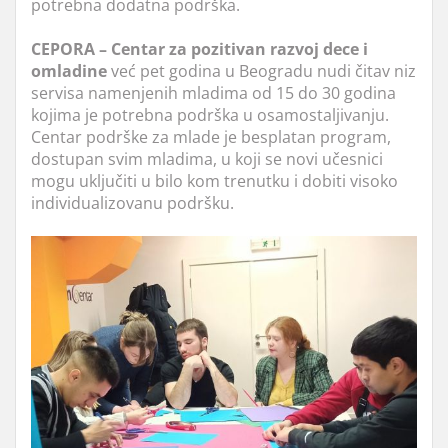
potrebna dodatna podrška.
CEPORA – Centar za pozitivan razvoj dece i
omladine
već pet godina u Beogradu nudi čitav niz
servisa namenjenih mladima od 15 do 30 godina
kojima je potrebna podrška u osamostaljivanju.
Centar podrške za mlade je besplatan program,
dostupan svim mladima, u koji se novi učesnici
mogu uključiti u bilo kom trenutku i dobiti visoko
individualizovanu podršku.