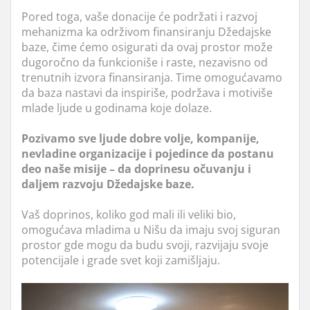
Pored toga, vaše donacije će podržati i razvoj
mehanizma ka održivom finansiranju Džedajske
baze, čime ćemo osigurati da ovaj prostor može
dugoročno da funkcioniše i raste, nezavisno od
trenutnih izvora finansiranja. Time omogućavamo
da baza nastavi da inspiriše, podržava i motiviše
mlade ljude u godinama koje dolaze.
Pozivamo sve ljude dobre volje, kompanije,
nevladine organizacije i pojedince da postanu
deo naše misije – da doprinesu očuvanju i
daljem razvoju Džedajske baze.
Vaš doprinos, koliko god mali ili veliki bio,
omogućava mladima u Nišu da imaju svoj siguran
prostor gde mogu da budu svoji, razvijaju svoje
potencijale i grade svet koji zamišljaju.