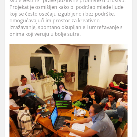
svoje veštine i prave pozitivne promene u društvu.
Projekat je osmišljen kako bi podržao mlade ljude
koji se često osećaju izgubljeno i bez podrške,
omogućavajući im prostor za kreativno
izražavanje, spontano okupljanje i umrežavanje s
onima koji veruju u bolje sutra.