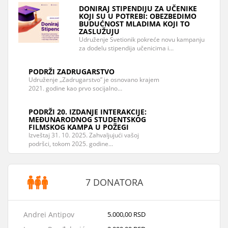
DONIRAJ STIPENDIJU ZA UČENIKE
KOJI SU U POTREBI: OBEZBEDIMO
BUDUĆNOST MLADIMA KOJI TO
ZASLUŽUJU
Udruženje Svetionik pokreće novu kampanju
za dodelu stipendija učenicima i…
PODRŽI ZADRUGARSTVO
Udruženje „Zadrugarstvo” je osnovano krajem
2021. godine kao prvo socijalno…
PODRŽI 20. IZDANJE INTERAKCIJE:
MEĐUNARODNOG STUDENTSKOG
FILMSKOG KAMPA U POŽEGI
Izveštaj 31. 10. 2025. Zahvaljujući vašoj
podršci, tokom 2025. godine…
7 DONATORA
Andrei Antipov
5.000,00 RSD