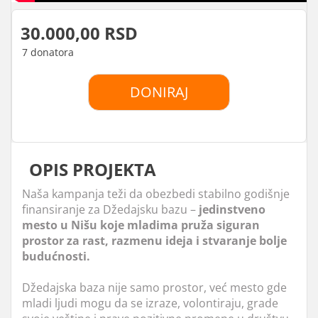
30.000,00 RSD
7 donatora
DONIRAJ
OPIS PROJEKTA
Naša kampanja teži da obezbedi stabilno godišnje
finansiranje za Džedajsku bazu –
jedinstveno
mesto u Nišu koje mladima pruža siguran
prostor za rast, razmenu ideja i stvaranje bolje
budućnosti.
Džedajska baza nije samo prostor, već mesto gde
mladi ljudi mogu da se izraze, volontiraju, grade