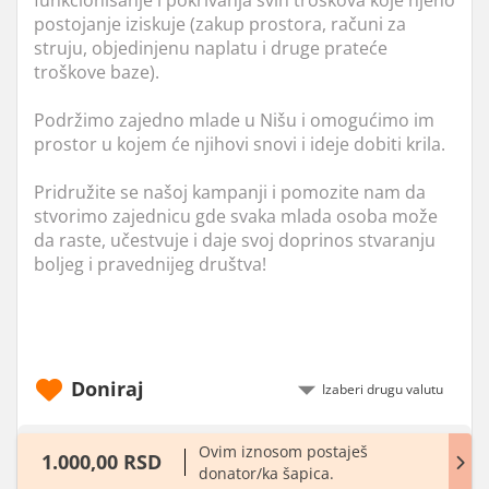
postojanje iziskuje (zakup prostora, računi za
struju, objedinjenu naplatu i druge prateće
troškove baze).
Podržimo zajedno mlade u Nišu i omogućimo im
prostor u kojem će njihovi snovi i ideje dobiti krila.
Pridružite se našoj kampanji i pomozite nam da
stvorimo zajednicu gde svaka mlada osoba može
da raste, učestvuje i daje svoj doprinos stvaranju
boljeg i pravednijeg društva!
Doniraj
Ovim iznosom postaješ
1.000,00 RSD
donator/ka šapica.