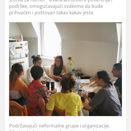
podrške, omogućavajući svakome da bude
prihvaćen i poštovan takav kakav jeste.
Podržavajući neformalne grupe i organizacije,