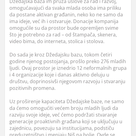
Džedajska baza im pruža uslove za rad i razvoj,
omogućavajući da svaka mlada osoba ima priliku
da postane aktivan građanin, neko ko ne samo da
ima ideje, već ih i ostvaruje. Donacije kompanija
omogućile su da prostor bude opremljen svime
što je potrebno za rad – od štampača, skenera,
video bima, do interneta, stolica i stolova.
Do sada je kroz Džedajsku bazu, tokom četiri
godine njenog postojanja, prošlo preko 276 mladih
ljudi. Ovaj prostor je iznedrio 12 neformalnih grupa
i 4 organizacije koje i danas aktivno deluju u
društvu, doprinosivši njegovom razvoju i stvaranju
pozitivnih promena.
Uz proširenje kapaciteta Džedajske baze, ne samo
da ćemo omogućiti većem broju mladih ljudi da
razviju svoje ideje, već ćemo podržati stvaranje
generacije proaktivnih građana koji se uključuju u
zajednicu, povezuju sa institucijama, podstiču
preduzetništvo i menjaju Niš na bolje. Ovde se