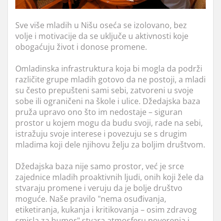
Sve više mladih u Nišu oseća se izolovano, bez
volje i motivacije da se uključe u aktivnosti koje
obogaćuju život i donose promene.
Omladinska infrastruktura koja bi mogla da podrži
različite grupe mladih gotovo da ne postoji, a mladi
su često prepušteni sami sebi, zatvoreni u svoje
sobe ili ograničeni na škole i ulice. Džedajska baza
pruža upravo ono što im nedostaje – siguran
prostor u kojem mogu da budu svoji, rade na sebi,
istražuju svoje interese i povezuju se s drugim
mladima koji dele njihovu želju za boljim društvom.
Džedajska baza nije samo prostor, već je srce
zajednice mladih proaktivnih ljudi, onih koji žele da
stvaraju promene i veruju da je bolje društvo
moguće. Naše pravilo "nema osuđivanja,
etiketiranja, kukanja i kritikovanja – osim zdravog
smisla za humor" stvara atmosferu poverenja i