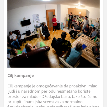
Cilj kampanje
Cilj kampanje je omogućavanje da proaktivni mladi
ljudi i u narednom periodu nesmetano koriste
prostor za mlade - Džedajsku bazu, tako što ćemo
prikupiti finansijska sredstva za normalno
funkcionisanje i pokrivanja svih troškova koje njeno