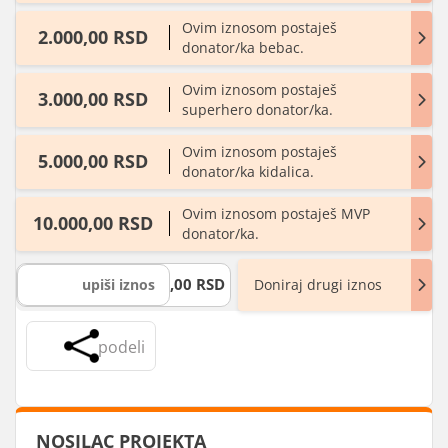
Ovim iznosom postaješ
2.000,00 RSD
donator/ka bebac.
Ovim iznosom postaješ
3.000,00 RSD
superhero donator/ka.
Ovim iznosom postaješ
5.000,00 RSD
donator/ka kidalica.
Ovim iznosom postaješ MVP
10.000,00 RSD
donator/ka.
,00 RSD
Doniraj drugi iznos
podeli
NOSILAC PROJEKTA