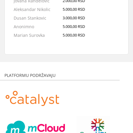
Jovana Ranđelović
2.000,00 RSD
Aleksandar Nikolic
5.000,00 RSD
Dusan Stankovic
3.000,00 RSD
Anonimno
5.000,00 RSD
Marian Surovka
5.000,00 RSD
Nikola Pejovic
5.000,00 RSD
PLATFORMU PODRŽAVAJU