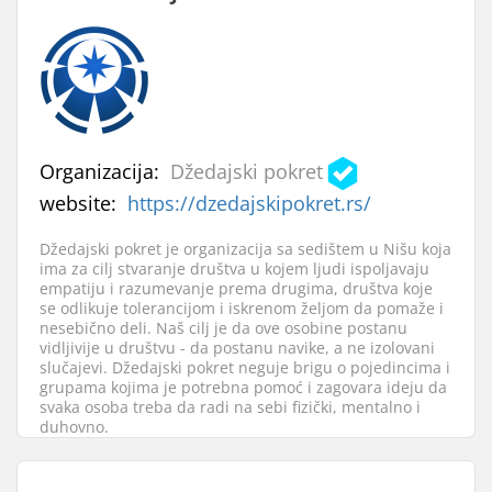
Organizacija:
Džedajski pokret
website:
https://dzedajskipokret.rs/
Džedajski pokret je organizacija sa sedištem u Nišu koja
ima za cilj stvaranje društva u kojem ljudi ispoljavaju
empatiju i razumevanje prema drugima, društva koje
se odlikuje tolerancijom i iskrenom željom da pomaže i
nesebično deli. Naš cilj je da ove osobine postanu
vidljivije u društvu - da postanu navike, a ne izolovani
slučajevi. Džedajski pokret neguje brigu o pojedincima i
grupama kojima je potrebna pomoć i zagovara ideju da
svaka osoba treba da radi na sebi fizički, mentalno i
duhovno.