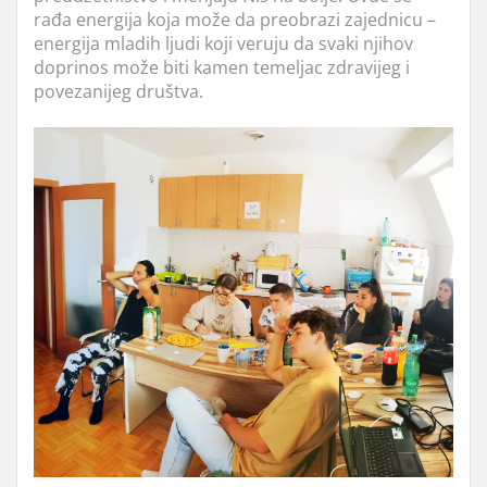
rađa energija koja može da preobrazi zajednicu –
energija mladih ljudi koji veruju da svaki njihov
doprinos može biti kamen temeljac zdravijeg i
povezanijeg društva.