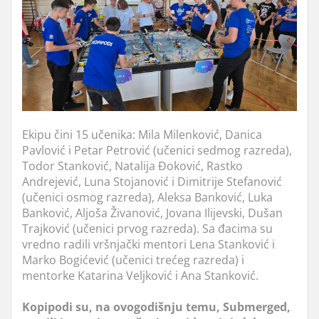
Ekipu čini 15 učenika: Mila Milenković, Danica
Pavlović i Petar Petrović (učenici sedmog razreda),
Todor Stanković, Natalija Đoković, Rastko
Andrejević, Luna Stojanović i Dimitrije Stefanović
(učenici osmog razreda), Aleksa Banković, Luka
Banković, Aljoša Živanović, Jovana Ilijevski, Dušan
Trajković (učenici prvog razreda). Sa đacima su
vredno radili vršnjački mentori Lena Stanković i
Marko Bogićević (učenici trećeg razreda) i
mentorke Katarina Veljković i Ana Stanković.
Kopipodi su, na ovogodišnju temu, Submerged,