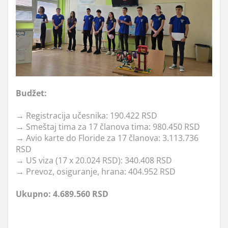
Budžet:
→ Registracija učesnika: 190.422 RSD
→ Smeštaj tima za 17 članova tima: 980.450 RSD
→ Avio karte do Floride za 17 članova: 3.113.736
RSD
→ US viza (17 x 20.024 RSD): 340.408 RSD
→ Prevoz, osiguranje, hrana: 404.952 RSD
Ukupno: 4.689.560 RSD