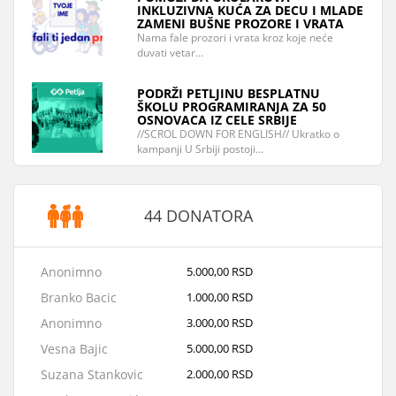
INKLUZIVNA KUĆA ZA DECU I MLADE
ZAMENI BUŠNE PROZORE I VRATA
Nama fale prozori i vrata kroz koje neće
duvati vetar…
PODRŽI PETLJINU BESPLATNU
ŠKOLU PROGRAMIRANJA ZA 50
OSNOVACA IZ CELE SRBIJE
//SCROL DOWN FOR ENGLISH// Ukratko o
kampanji U Srbiji postoji…
44 DONATORA
Anonimno
5.000,00 RSD
Branko Bacic
1.000,00 RSD
Anonimno
3.000,00 RSD
Vesna Bajic
5.000,00 RSD
Suzana Stankovic
2.000,00 RSD