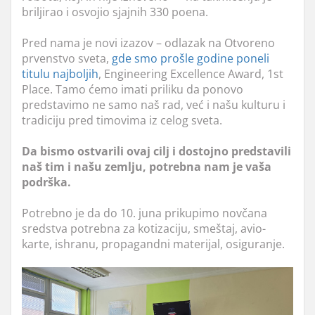
briljirao i osvojio sjajnih 330 poena.
Pred nama je novi izazov – odlazak na Otvoreno
prvenstvo sveta,
gde smo prošle godine poneli
titulu najboljih
, Engineering Excellence Award, 1st
Place. Tamo ćemo imati priliku da ponovo
predstavimo ne samo naš rad, već i našu kulturu i
tradiciju pred timovima iz celog sveta.
Da bismo ostvarili ovaj cilj i dostojno predstavili
naš tim i našu zemlju, potrebna nam je vaša
podrška.
Potrebno je da do 10. juna prikupimo novčana
sredstva potrebna za kotizaciju, smeštaj, avio-
karte, ishranu, propagandni materijal, osiguranje.