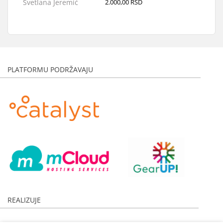
Svetlana Jeremić
2.000,00 RSD
Zoran Filipović
3.000,00 RSD
Aneta Nikolić
2.000,00 RSD
Anonimno
5.000,00 RSD
Anonimno
2.000,00 RSD
PLATFORMU PODRŽAVAJU
Maja Zivkovic
1.000,00 RSD
Anonimno
500,00 RSD
Anonimno
3.000,00 RSD
Nikoleta Janićijević
3.000,00 RSD
Katarina Dimitrijevic
1.000,00 RSD
Anonimno
1.000,00 RSD
Anonimno
1.000,00 RSD
Novica Zdravkovic
2.000,00 RSD
Nikola Rajacic
3.000,00 RSD
REALIZUJE
Nebojša Sretenović
1.000,00 RSD
Dalibor Ilijevski
20.000,00 RSD