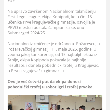
###
Na upravo završenom Nacionalnom takmičenju
First Lego League, ekipa Kopipodi, koju čini 15
učenika Prve kragujevačke gimnazije, osvojila je
PRVO mestu i postala šampion za sezonu
Submerged 2024/25.
Nacionalno takmičenje je održano u Požarevcu, u
Požarevačkoj gimnaziji, 11. maja 2025. godine. U
veoma jakoj konkurenciji, od 15 najboljih ekipa iz
Srbije, ekipa Kopipoda pokazala je najbolje
rezultate, i donela pobednički trofej u Kragujevac,
u Prvu kragujevačku gimnaziju.
Ovo je već četvrti put da ekipa donosi
pobednički trofej u robot igri i trofej prvaka.