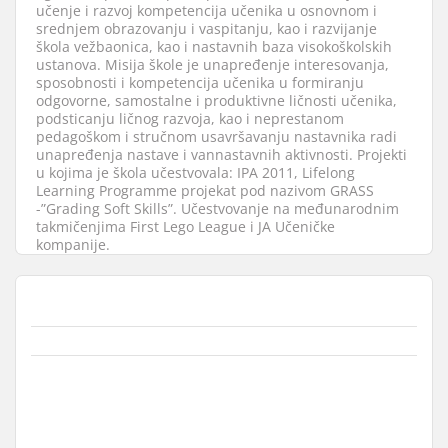
učenje i razvoj kompetencija učenika u osnovnom i
srednjem obrazovanju i vaspitanju, kao i razvijanje
škola vežbaonica, kao i nastavnih baza visokoškolskih
ustanova. Misija škole je unapređenje interesovanja,
sposobnosti i kompetencija učenika u formiranju
odgovorne, samostalne i produktivne ličnosti učenika,
podsticanju ličnog razvoja, kao i neprestanom
pedagoškom i stručnom usavršavanju nastavnika radi
unapređenja nastave i vannastavnih aktivnosti. Projekti
u kojima je škola učestvovala: IPA 2011, Lifelong
Learning Programme projekat pod nazivom GRASS
-”Grading Soft Skills”. Učestvovanje na međunarodnim
takmičenjima First Lego League i JA Učeničke
kompanije.