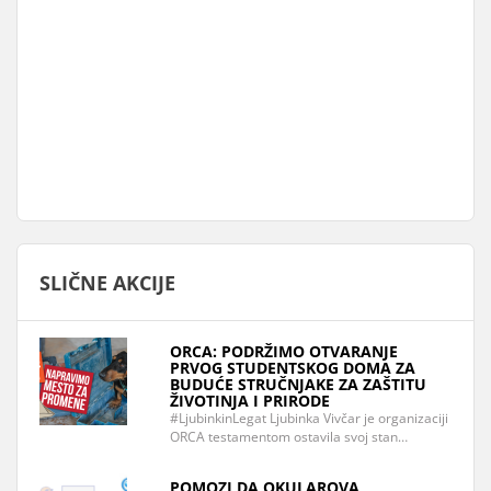
SLIČNE AKCIJE
ORCA: PODRŽIMO OTVARANJE
PRVOG STUDENTSKOG DOMA ZA
BUDUĆE STRUČNJAKE ZA ZAŠTITU
ŽIVOTINJA I PRIRODE
#LjubinkinLegat Ljubinka Vivčar je organizaciji
ORCA testamentom ostavila svoj stan…
POMOZI DA OKULAROVA