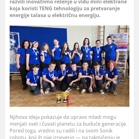
razvili inovativno rešenje u vidu mini elektrane
koja koristi TENG tehnologiju za pretvaranje
energije talasa u električnu energiju.
Njihova ideja pokazuje da upravo mladi mogu
menjati svet i čuvati planetu za buduće generacije.
Pored toga, vredno su radili i na svom Sonik
robotu, koji ih nije izneverio — na takmičenju je