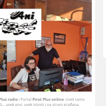
Plus radio
i Portal
Pirot Plus online
. Uvek tamo
... uvek prvi, uvek istiniti i na strani građana.