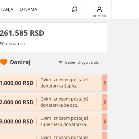
Search
ITANJA
O NAMA
for:
pristupi
261.585 RSD
50 donatora
Doniraj
Ovim iznosom postaješ
1.000,00 RSD
donator/ka šapica.
Ovim iznosom postaješ
2.000,00 RSD
donator/ka bebac.
Ovim iznosom postaješ
3.000,00 RSD
superhero donator/ka.
Ovim iznosom postaješ