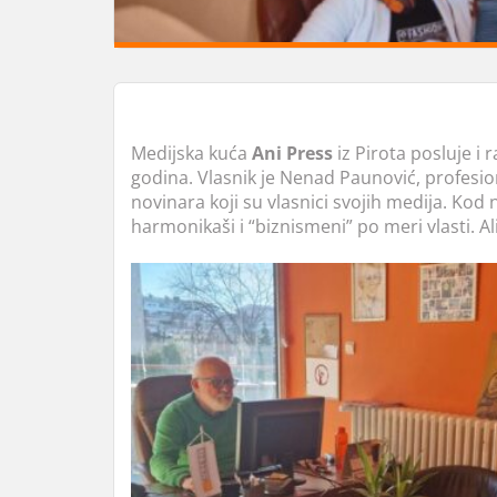
Medijska kuća
Ani Press
iz Pirota posluje i
godina. Vlasnik je Nenad Paunović, profesion
novinara koji su vlasnici svojih medija. Kod 
harmonikaši i “biznismeni” po meri vlasti. Al