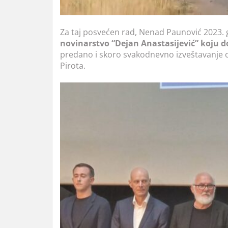
Za taj posvećen rad, Nenad Paunović 2023. 
novinarstvo “Dejan Anastasijević” koju
predano i skoro svakodnevno izveštavanje o
Pirota.