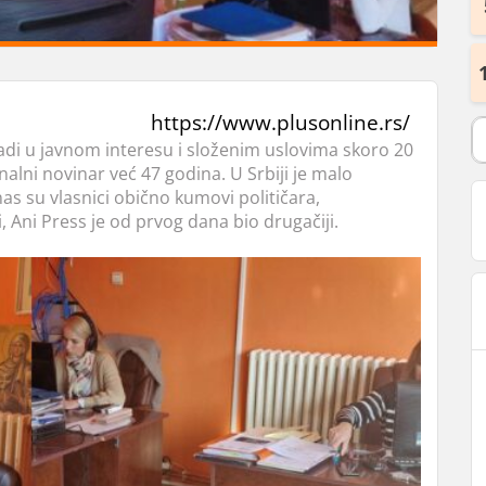
https://www.plusonline.rs/
 radi u javnom interesu i složenim uslovima skoro 20
alni novinar već 47 godina. U Srbiji je malo
nas su vlasnici obično kumovi političara,
i, Ani Press je od prvog dana bio drugačiji.