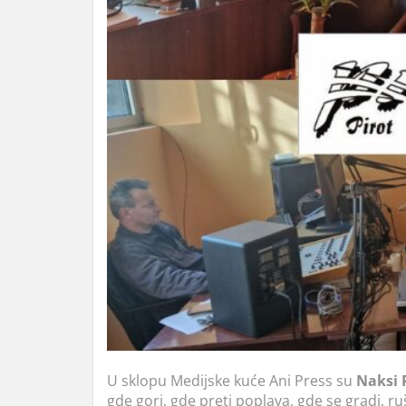
U sklopu Medijske kuće Ani Press su
Naksi 
gde gori, gde preti poplava, gde se gradi, ruši