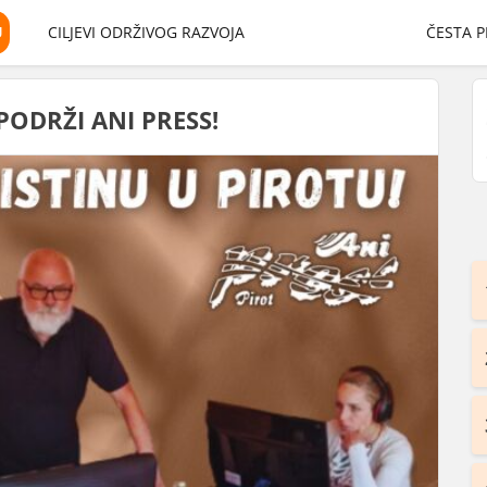
U
CILJEVI ODRŽIVOG RAZVOJA
ČESTA P
PODRŽI ANI PRESS!