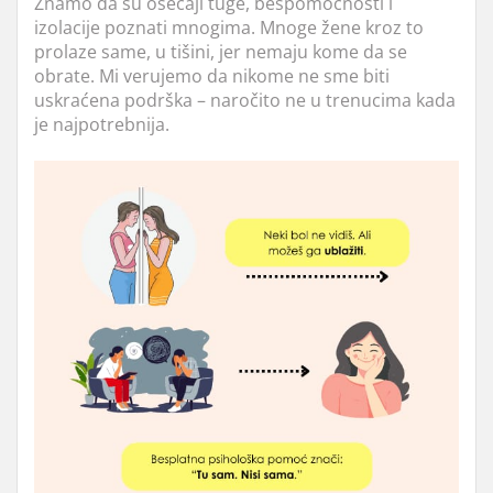
Znamo da su osećaji tuge, bespomoćnosti i
izolacije poznati mnogima. Mnoge žene kroz to
prolaze same, u tišini, jer nemaju kome da se
obrate. Mi verujemo da nikome ne sme biti
uskraćena podrška – naročito ne u trenucima kada
je najpotrebnija.