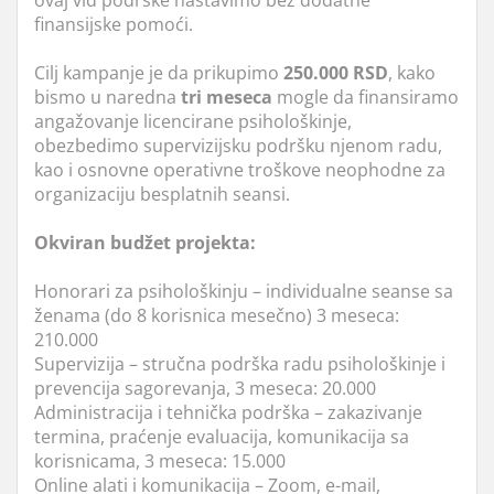
ovaj vid podrške nastavimo bez dodatne
finansijske pomoći.
Cilj kampanje je da prikupimo
250.000 RSD
, kako
bismo u naredna
tri meseca
mogle da finansiramo
angažovanje licencirane psihološkinje,
obezbedimo supervizijsku podršku njenom radu,
kao i osnovne operativne troškove neophodne za
organizaciju besplatnih seansi.
Okviran budžet projekta:
Honorari za psihološkinju – individualne seanse sa
ženama (do 8 korisnica mesečno) 3 meseca:
210.000
Supervizija – stručna podrška radu psihološkinje i
prevencija sagorevanja, 3 meseca: 20.000
Administracija i tehnička podrška – zakazivanje
termina, praćenje evaluacija, komunikacija sa
korisnicama, 3 meseca: 15.000
Online alati i komunikacija – Zoom, e-mail,