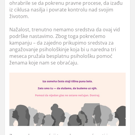
ohrabrile se da pokrenu pravne procese, da izađu
iz ciklusa nasilja i povrate kontrolu nad svojim
životom.
Nažalost, trenutno nemamo sredstva da ovaj vid
podrške nastavimo. Zbog toga pokrećemo
kampanju – da zajedno prikupimo sredstva za
angažovanje psihološkinje koja bi u naredna tri
meseca pružala besplatnu psihološku pomoć
ženama koje nam se obraćaju.