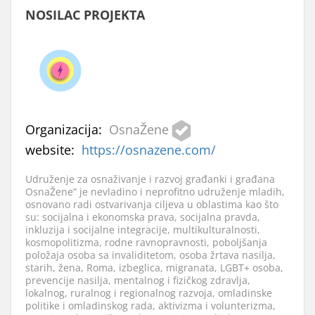
NOSILAC PROJEKTA
Organizacija:
OsnaŽene
website:
https://osnazene.com/
Udruženje za osnaživanje i razvoj građanki i građana
OsnaŽene” je nevladino i neprofitno udruženje mladih,
osnovano radi ostvarivanja ciljeva u oblastima kao što
su: socijalna i ekonomska prava, socijalna pravda,
inkluzija i socijalne integracije, multikulturalnosti,
kosmopolitizma, rodne ravnopravnosti, poboljšanja
položaja osoba sa invaliditetom, osoba žrtava nasilja,
starih, žena, Roma, izbeglica, migranata, LGBT+ osoba,
prevencije nasilja, mentalnog i fizičkog zdravlja,
lokalnog, ruralnog i regionalnog razvoja, omladinske
politike i omladinskog rada, aktivizma i volunterizma,