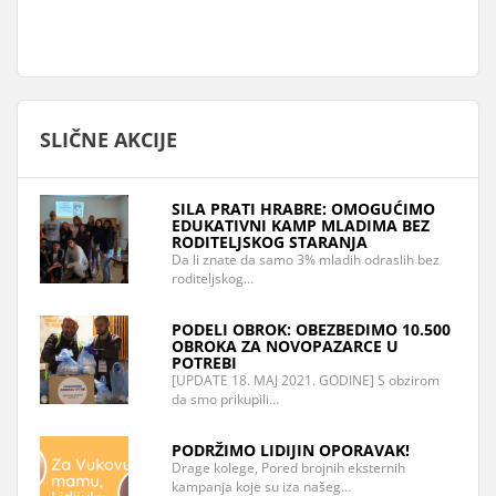
SLIČNE AKCIJE
SILA PRATI HRABRE: OMOGUĆIMO
EDUKATIVNI KAMP MLADIMA BEZ
RODITELJSKOG STARANJA
Da li znate da samo 3% mladih odraslih bez
roditeljskog…
PODELI OBROK: OBEZBEDIMO 10.500
OBROKA ZA NOVOPAZARCE U
POTREBI
[UPDATE 18. MAJ 2021. GODINE] S obzirom
da smo prikupili…
PODRŽIMO LIDIJIN OPORAVAK!
Drage kolege, Pored brojnih eksternih
kampanja koje su iza našeg…