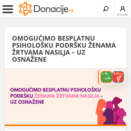
Search
for:
pristupi
OMOGUĆIMO BESPLATNU
PSIHOLOŠKU PODRŠKU ŽENAMA
ŽRTVAMA NASILJA – UZ
OSNAŽENE