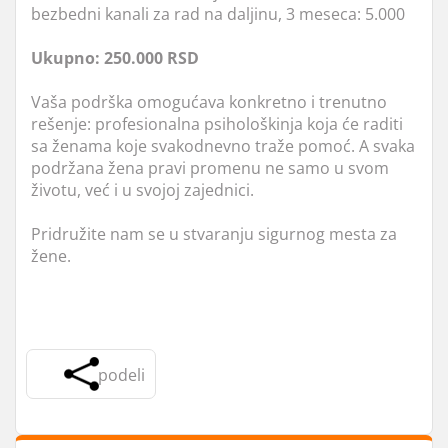
bezbedni kanali za rad na daljinu, 3 meseca: 5.000
Ukupno: 250.000 RSD
Vaša podrška omogućava konkretno i trenutno
rešenje: profesionalna psihološkinja koja će raditi
sa ženama koje svakodnevno traže pomoć. A svaka
podržana žena pravi promenu ne samo u svom
životu, već i u svojoj zajednici.
Pridružite nam se u stvaranju sigurnog mesta za
žene.
podeli