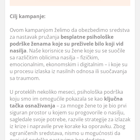
Cilj kampanje:
Ovom kampanjom želimo da obezbedimo sredstva
za nastavak pružanja
besplatne psihološke
podrške ženama koje su preživele bilo koji vid
nasilja
. Naše korisnice su žene koje su se suočile
sa različitim oblicima nasilja – fizičkim,
emocionalnim, ekonomskim i digitalnim – i koje su
u procesu izlaska iz nasilnih odnosa ili suočavanja
sa traumom.
U proteklih nekoliko meseci, psihološka podrška
koju smo im omogućile pokazala se kao
ključna
tačka osnaživanja
– za mnoge žene to je bio prvi
siguran prostor u kojem su progovorile o nasilju,
sagledale svoje potrebe, razvile strategije za izlazak
iz krize i napravile prve korake ka oporavku. Zbog
ograničenih sredstava, nismo u mogućnosti da