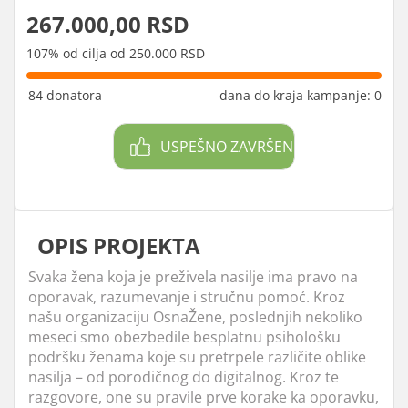
267.000,00 RSD
107% od cilja od 250.000 RSD
84 donatora
dana do kraja kampanje: 0
USPEŠNO ZAVRŠEN
OPIS PROJEKTA
Svaka žena koja je preživela nasilje ima pravo na
oporavak, razumevanje i stručnu pomoć. Kroz
našu organizaciju OsnaŽene, poslednjih nekoliko
meseci smo obezbedile besplatnu psihološku
podršku ženama koje su pretrpele različite oblike
nasilja – od porodičnog do digitalnog. Kroz te
razgovore, one su pravile prve korake ka oporavku,