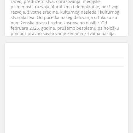
razvoj preduzetništva, obrazovanja, medijske
pismenosti, razvoja pluralizma i demokratije, održivog
razvoja, životne sredine, kulturnog nasleđa i kulturnog
stvaralaštva. Od početka našeg delovanja u fokusu su
nam ženska prava i rodno zasnovano nasilje. Od
februara 2025. godine, pružamo besplatnu psihološku
pomoć i pravno savetovanje ženama žrtvama nasilja.