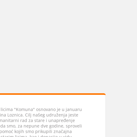
 licima "Komuna" osnovano je u januaru
ina Loznica. Cilj našeg udruženja jeste
anitarni rad za stare i unapređenje
ada smo, za nepune dve godine, sproveli
pomoć kojih smo prikupili značajna
tarim licima, kao i donacije u vidu