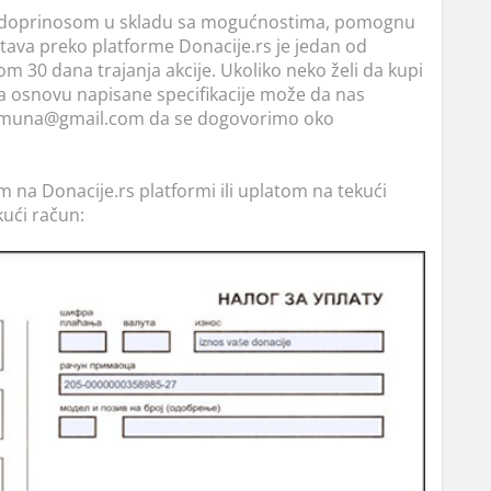
m doprinosom u skladu sa mogućnostima, pomognu
tava preko platforme Donacije.rs je jedan od
om 30 dana trajanja akcije. Ukoliko neko želi da kupi
 osnovu napisane specifikacije može da nas
komuna@gmail.com da se dogovorimo oko
na Donacije.rs platformi ili uplatom na tekući
ući račun: