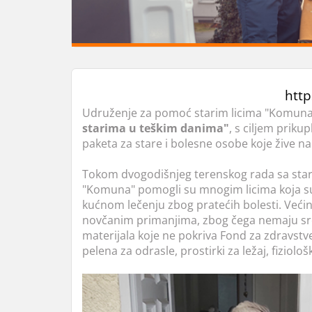
htt
Udruženje za pomoć starim licima "Komun
starima u teškim danima"
, s ciljem prik
paketa za stare i bolesne osobe koje žive na 
Tokom dvogodišnjeg terenskog rada sa stari
"Komuna" pomogli su mnogim licima koja su
kućnom lečenju zbog pratećih bolesti. Većina
novčanim primanjima, zbog čega nemaju s
materijala koje ne pokriva Fond za zdravstv
pelena za odrasle, prostirki za ležaj, fiziolo