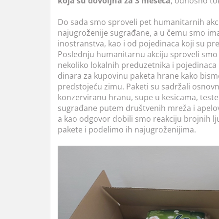
koja su dovoljna za 3 meseca
, odnosno to
Do sada smo sproveli pet humanitarnih akci
najugroženije sugrađane, a u čemu smo ima
inostranstva, kao i od pojedinaca koji su pre
Poslednju humanitarnu akciju sproveli sm
nekoliko lokalnih preduzetnika i pojedinaca
dinara za kupovinu paketa hrane kako bismo
predstojeću zimu. Paketi su sadržali osnovne
konzerviranu hranu, supe u kesicama, teste
sugrađane putem društvenih mreža i apelov
a kao odgovor dobili smo reakciju brojnih l
pakete i podelimo ih najugroženijima.