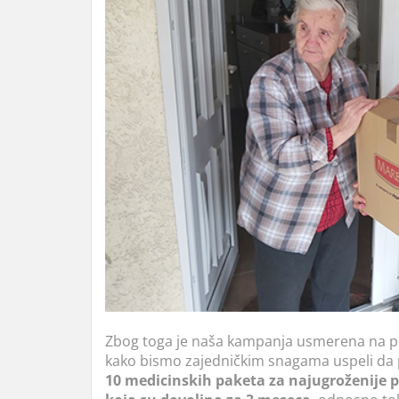
Zbog toga je naša kampanja usmerena na pomo
kako bismo zajedničkim snagama uspeli da
10 medicinskih paketa za najugroženije 