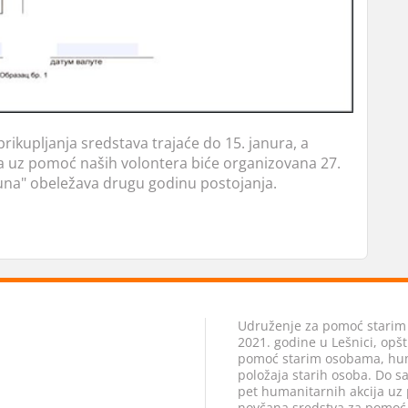
ikupljanja sredstava trajaće do 15. janura, a
a uz pomoć naših volontera biće organizovana 27.
na" obeležava drugu godinu postojanja.
Udruženje za pomoć starim
2021. godine u Lešnici, opšt
pomoć starim osobama, hum
položaja starih osoba. Do s
pet humanitarnih akcija uz 
novčana sredstva za pomoć s