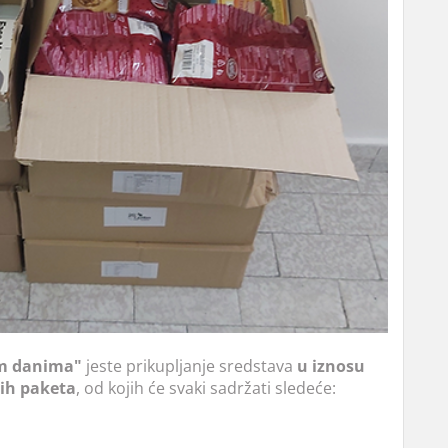
im danima"
jeste prikupljanje sredstava
u iznosu
ih paketa
, od kojih će svaki sadržati sledeće: