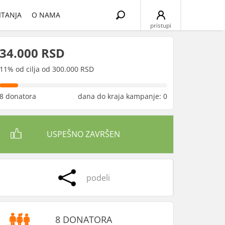
Search
ITANJA
O NAMA
for:
pristupi
34.000 RSD
11% od cilja od 300.000 RSD
8 donatora
dana do kraja kampanje: 0
USPEŠNO ZAVRŠEN
podeli
8 DONATORA