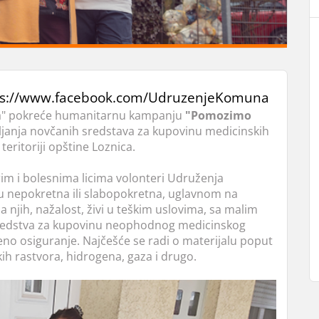
ps://www.facebook.com/UdruzenjeKomuna
a" pokreće humanitarnu kampanju
"Pomozimo
upljanja novčanih sredstava za kupovinu medicinskih
teritoriji opštine Loznica.
m i bolesnima licima volonteri Udruženja
 nepokretna ili slabopokretna, uglavnom na
 njih, nažalost, živi u teškim uslovima, sa malim
redstva za kupovinu neophodnog medicinskog
eno osiguranje. Najčešće se radi o materijalu poput
ških rastvora, hidrogena, gaza i drugo.