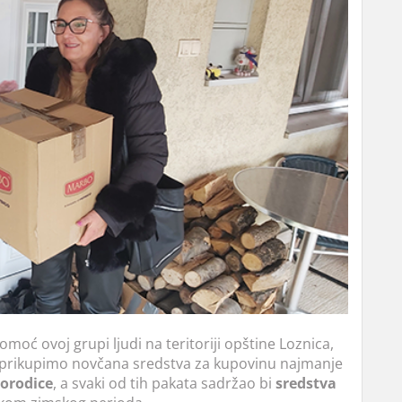
ć ovoj grupi ljudi na teritoriji opštine Loznica,
 prikupimo novčana sredstva za kupovinu najmanje
porodice
, a svaki od tih pakata sadržao bi
sredstva