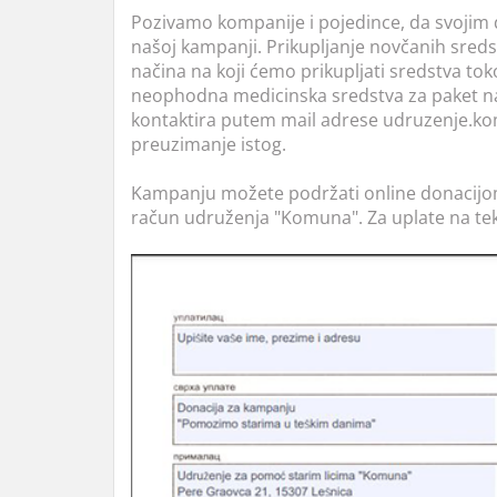
Pozivamo kompanije i pojedince, da svoji
našoj kampanji. Prikupljanje novčanih sreds
načina na koji ćemo prikupljati sredstva tok
neophodna medicinska sredstva za paket na
kontaktira putem mail adrese udruzenje.
preuzimanje istog.
Kampanju možete podržati online donacijom 
račun udruženja "Komuna". Za uplate na tek