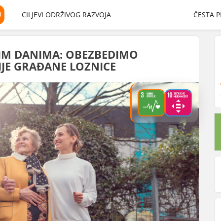
U
CILJEVI ODRŽIVOG RAZVOJA
ČESTA P
IM DANIMA: OBEZBEDIMO
IJE GRAĐANE LOZNICE