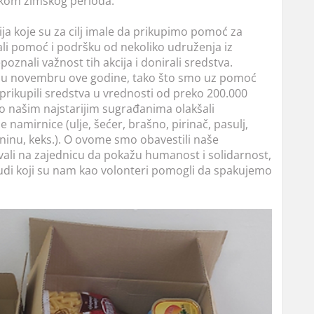
kom zimskog perioda.
ja koje su za cilj imale da prikupimo pomoć za
li pomoć i podršku od nekoliko udruženja iz
poznali važnost tih akcija i donirali sredstva.
o u novembru ove godine, tako što smo uz pomoć
 prikupili sredstva u vrednosti od preko 200.000
 našim najstarijim sugrađanima olakšali
 namirnice (ulje, šećer, brašno, pirinač, pasulj,
ninu, keks.). O ovome smo obavestili naše
ali na zajednicu da pokažu humanost i solidarnost,
judi koji su nam kao volonteri pomogli da spakujemo