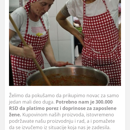
Želimo da pokušamo da prikupimo novac za samo
jedan mali deo duga.
Potrebno nam je 300.000
RSD da platimo porez i doprinose za zaposlene
žene.
Kupovinom naših proizvoda, istovremeno
podržavate našu proizvodnju i rad, a i pomažete
da se izvučemo iz situacije koja nas je zadesila.