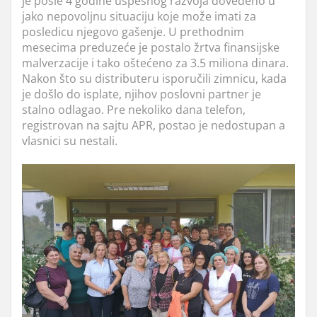
je posle 4 godine uspešnog razvoja dovedeno u
jako nepovoljnu situaciju koje može imati za
posledicu njegovo gašenje. U prethodnim
mesecima preduzeće je postalo žrtva finansijske
malverzacije i tako oštećeno za 3.5 miliona dinara.
Nakon što su distributeru isporučili zimnicu, kada
je došlo do isplate, njihov poslovni partner je
stalno odlagao. Pre nekoliko dana telefon,
registrovan na sajtu APR, postao je nedostupan a
vlasnici su nestali.