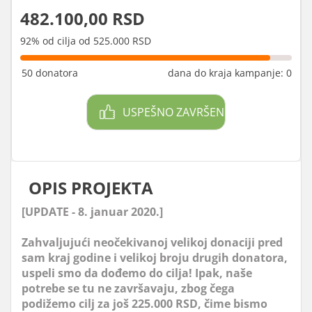
482.100,00 RSD
92% od cilja od 525.000 RSD
50 donatora
dana do kraja kampanje: 0
USPEŠNO ZAVRŠEN
OPIS PROJEKTA
[UPDATE - 8. januar 2020.]
Zahvaljujući neočekivanoj velikoj donaciji pred
sam kraj godine i velikoj broju drugih donatora,
uspeli smo da dođemo do cilja! Ipak, naše
potrebe se tu ne završavaju, zbog čega
podižemo cilj za još 225.000 RSD, čime bismo