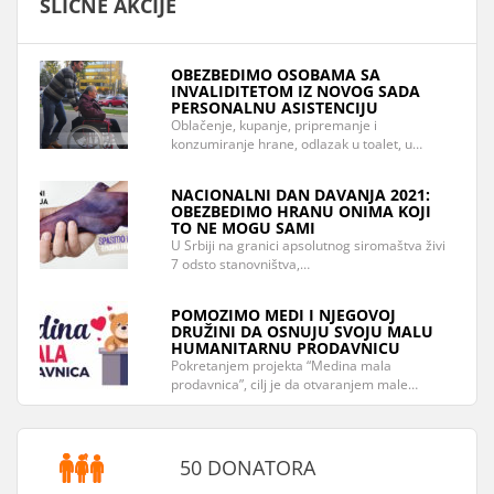
SLIČNE AKCIJE
OBEZBEDIMO OSOBAMA SA
INVALIDITETOM IZ NOVOG SADA
PERSONALNU ASISTENCIJU
Oblačenje, kupanje, pripremanje i
konzumiranje hrane, odlazak u toalet, u…
NACIONALNI DAN DAVANJA 2021:
OBEZBEDIMO HRANU ONIMA KOJI
TO NE MOGU SAMI
U Srbiji na granici apsolutnog siromaštva živi
7 odsto stanovništva,…
POMOZIMO MEDI I NJEGOVOJ
DRUŽINI DA OSNUJU SVOJU MALU
HUMANITARNU PRODAVNICU
Pokretanjem projekta “Medina mala
prodavnica”, cilj je da otvaranjem male…
50 DONATORA