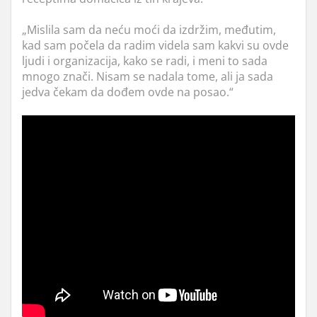
„Mislila sam da neću moći da izdržim, međutim,
kad sam počela da radim videla sam kakvi su ovde
ljudi i organizacija, kako se radi, i meni to sada
mnogo znači. Nisam se nadala tome, ali ja sada
jedva čekam da dođem ovde na posao.“