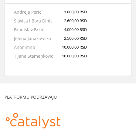
Andreja Peric
1.000,00 RSD
Slavica i Bora Dinic
2.600,00 RSD
Branislav Brkic
4.000,00 RSD
Jelena Janakievska
2.500,00 RSD
Anonimno
10.000,00 RSD
Tijana Stamenkovic
10.000,00 RSD
Anonimno
2.500,00 RSD
Djurdja Djukic
4.000,00 RSD
Srdjan Djokic
1.500,00 RSD
Sanela Kostić
6.000,00 RSD
PLATFORMU PODRŽAVAJU
Andreja Perić
1.000,00 RSD
Slavica Vasiljević i Bora Danica
2.600,00 RSD
Tamara Klaric
1.500,00 RSD
Andrija Radojev
3.000,00 RSD
Maja Loncar
3.000,00 RSD