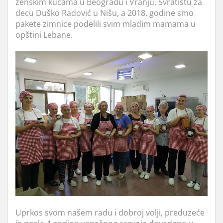
ženskim kućama u Beogradu i Vranju, Svratištu za
decu Duško Radović u Nišu, a 2018. godine smo
pakete zimnice podelili svim mladim mamama u
opštini Lebane.
Uprkos svom našem radu i dobroj volji, preduzeće