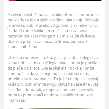
Za većinu ovih žena sa invaliditetom, samohranih
majki i žena iz ruralnih sredina, plata koju dobijaju
je prva su dobile preko 20 godine, a za neke i prva
ikada. O tome koliko im znači samostalnost i
nezavisnost koju mnoge nisu mislile da će ikada
doživeti prepričava Suzana Stošić, jedna od
zaposlenih žena.
„Srećno i smešno i tužno je jer je jedna koleginica
Ivana dobila sms da je legla plata i onda je počela
da plače od sreće. Sva je skakala i trčkala i onda
smo počele da se smejemo jer ujedno i nama
poteknu suze radosnice. To je bio neopisiv osećaj
kada prvi put primite svoju platu na vaše ime i vaš
zarađeni dohodok, a dugo vremena niste radili,
onda to puno znači osobi sa invaliditetom, koji
imam i ja.“