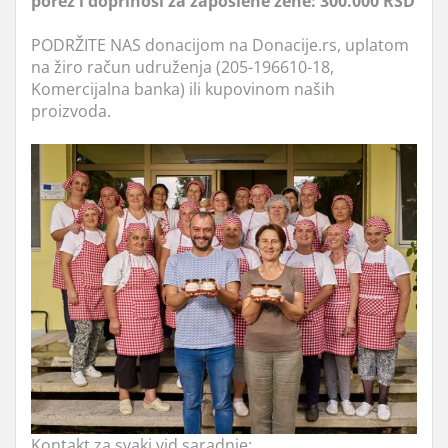
porez i doprinosi za zaposlene žene: 300.000 RSD
PODRŽITE NAS donacijom na Donacije.rs, uplatom
na žiro račun udruženja (205-196610-18,
Komercijalna banka) ili kupovinom naših
proizvoda.
Kontakt za svaki vid saradnje: