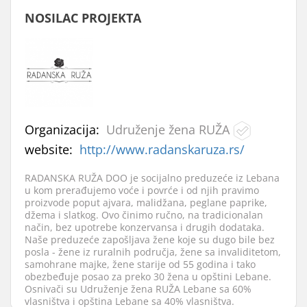
NOSILAC PROJEKTA
Organizacija:
Udruženje žena RUŽA
website:
http://www.radanskaruza.rs/
RADANSKA RUŽA DOO je socijalno preduzeće iz Lebana
u kom prerađujemo voće i povrće i od njih pravimo
proizvode poput ajvara, malidžana, peglane paprike,
džema i slatkog. Ovo činimo ručno, na tradicionalan
način, bez upotrebe konzervansa i drugih dodataka.
Naše preduzeće zapošljava žene koje su dugo bile bez
posla - žene iz ruralnih područja, žene sa invaliditetom,
samohrane majke, žene starije od 55 godina i tako
obezbeđuje posao za preko 30 žena u opštini Lebane.
Osnivači su Udruženje žena RUŽA Lebane sa 60%
vlasništva i opština Lebane sa 40% vlasništva.