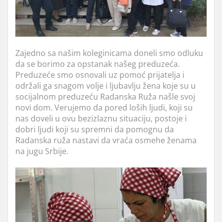
Zajedno sa našim koleginicama doneli smo odluku
da se borimo za opstanak našeg preduzeća.
Preduzeće smo osnovali uz pomoć prijatelja i
održali ga snagom volje i ljubavlju žena koje su u
socijalnom preduzeću Radanska Ruža našle svoj
novi dom. Verujemo da pored loših ljudi, koji su
nas doveli u ovu bezizlaznu situaciju, postoje i
dobri ljudi koji su spremni da pomognu da
Radanska ruža nastavi da vraća osmehe ženama
na jugu Srbije.