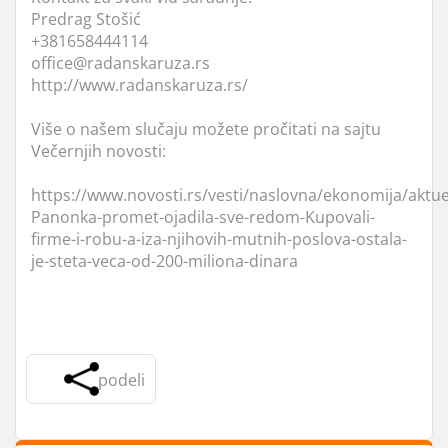
Predrag Stošić
+381658444114
office@radanskaruza.rs
http://www.radanskaruza.rs/
Više o našem slučaju možete pročitati na sajtu
Večernjih novosti:
https://www.novosti.rs/vesti/naslovna/ekonomija/aktu
Panonka-promet-ojadila-sve-redom-Kupovali-
firme-i-robu-a-iza-njihovih-mutnih-poslova-ostala-
je-steta-veca-od-200-miliona-dinara
podeli