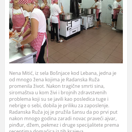
Nena Mitić, iz sela Bošnjace kod Lebana, jedna je
od mnogo žena kojima je Radanska Ruža
promenila život. Nakon tragične smrti sina,
siromaštva u kom živi i brojnih zdravstvenih
problema koji su se javili kao posledica tuge i
nebrige o sebi, dobila je priliku za zaposlenje.
Radanska Ruža joj je pružila šansu da po prvi put
nakon mnogo godina zaradi novac praveći ajvar,
pinđur, džem, pekmez i druge specijalitete prema
receptima domaćica iz tih krajeva.