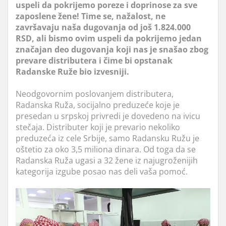
uspeli da pokrijemo poreze i doprinose za sve
zaposlene žene! Time se, nažalost, ne
završavaju naša dugovanja od još 1.824.000
RSD, ali bismo ovim uspeli da pokrijemo jedan
značajan deo dugovanja koji nas je snašao zbog
prevare distributera i čime bi opstanak
Radanske Ruže bio izvesniji.
Neodgovornim poslovanjem distributera,
Radanska Ruža, socijalno preduzeće koje je
presedan u srpskoj privredi je dovedeno na ivicu
stečaja. Distributer koji je prevario nekoliko
preduzeća iz cele Srbije, samo Radansku Ružu je
oštetio za oko 3,5 miliona dinara. Od toga da se
Radanska Ruža ugasi a 32 žene iz najugroženijih
kategorija izgube posao nas deli vaša pomoć.