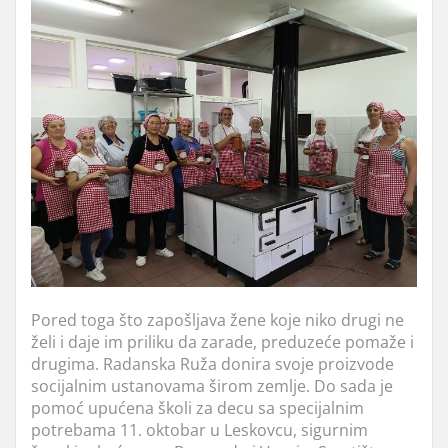
Pored toga što zapošljava žene koje niko drugi ne
želi i daje im priliku da zarade, preduzeće pomaže i
drugima. Radanska Ruža donira svoje proizvode
socijalnim ustanovama širom zemlje. Do sada je
pomoć upućena školi za decu sa specijalnim
potrebama 11. oktobar u Leskovcu, sigurnim