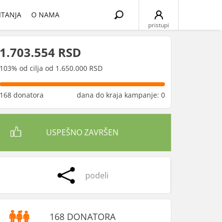
Search
ITANJA
O NAMA
for:
pristupi
1.703.554 RSD
103% od cilja od 1.650.000 RSD
168 donatora
dana do kraja kampanje: 0
USPEŠNO ZAVRŠEN
podeli
168 DONATORA