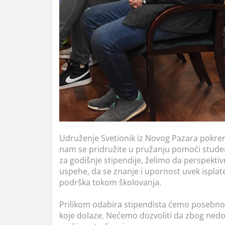
Udruženje Svetionik iz Novog Pazara pokren
nam se pridružite u pružanju pomoći stude
za godišnje stipendije, želimo da perspek
uspehe, da se znanje i upornost uvek isplate
podrška tokom školovanja.
Prilikom odabira stipendista ćemo posebno v
koje dolaze. Nećemo dozvoliti da zbog nedo