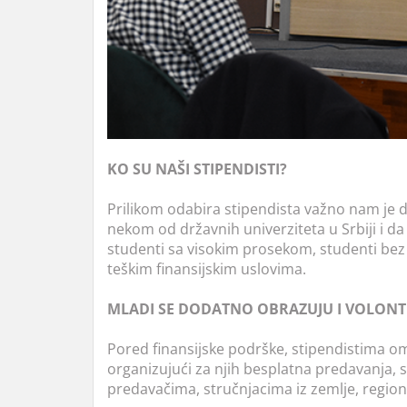
KO SU NAŠI STIPENDISTI?
Prilikom odabira stipendista važno nam je da
nekom od državnih univerziteta u Srbiji i da
studenti sa visokim prosekom, studenti bez ro
teškim finansijskim uslovima.
MLADI SE DODATNO OBRAZUJU I VOLONT
Pored finansijske podrške, stipendistima 
organizujući za njih besplatna predavanja, s
predavačima, stručnjacima iz zemlje, regiona