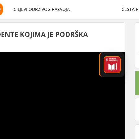
U
CILJEVI ODRŽIVOG RAZVOJA
ČESTA P
DENTE KOJIMA JE PODRŠKA