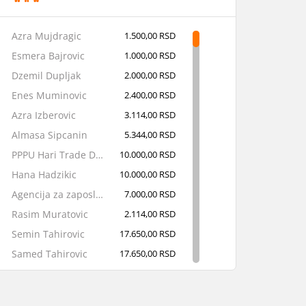
Azra Mujdragic
1.500,00 RSD
Esmera Bajrovic
1.000,00 RSD
Dzemil Dupljak
2.000,00 RSD
Enes Muminovic
2.400,00 RSD
Azra Izberovic
3.114,00 RSD
Almasa Sipcanin
5.344,00 RSD
PPPU Hari Trade DOO
10.000,00 RSD
Hana Hadzikic
10.000,00 RSD
Agencija za zaposljavanje SystemDu
7.000,00 RSD
Rasim Muratovic
2.114,00 RSD
Semin Tahirovic
17.650,00 RSD
Samed Tahirovic
17.650,00 RSD
The Namers DOO
17.600,00 RSD
Denis Smailovic
5.000,00 RSD