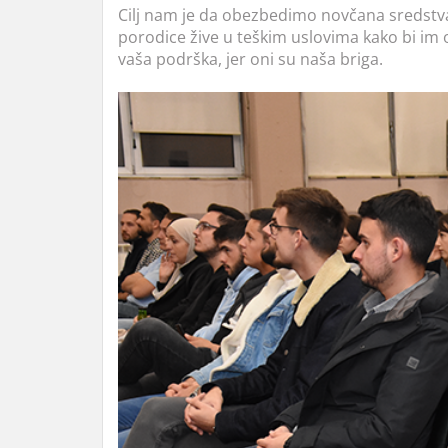
Cilj nam je da obezbedimo novčana sredstva 
porodice žive u teškim uslovima kako bi im o
vaša podrška, jer oni su naša briga.