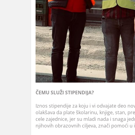
ČEMU SLUŽI STIPENDIJA?
Iznos stipendije za koju i vi odvajate deo n
olakšava da plate školarinu, knjige, stan, pr
cele zajednice, jer su mladi nada i snaga 
njihovih obrazovnih ciljeva, znači pomoći u 