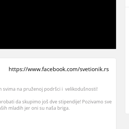
https://www.facebook.com/svetionik.rs
am svima na pruženoj podršci i velikodušnosti!
robati da skupimo još dve stipendije! Pozivamo sve
ih mladih jer oni su naša briga.