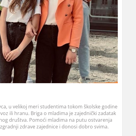
ovca, u velikoj meri studentima tokom školske godine
evoz ili hranu. Briga o mladima je zajednički zadatak
jednog društva. Pomoći mladima na putu ostvarenja
izgradnji zdrave zajednice i donosi dobro svima.