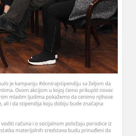
ulo je kampanju #donirajstipendiju sa željom da
ntima. Ovom akcijom u kojoj ćemo prikupiti novac
tivnim mladim ljudima pokažemo da cenimo njihove
, ali i da stipendija koju dobiju bude značajna
oditi računa i o socijalnom položaju porodice iz
statka materijalnih sredstava budu prinuđeni da