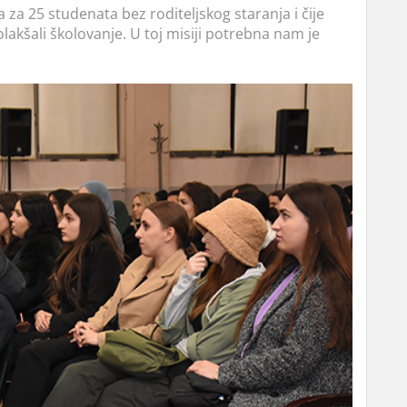
za 25 studenata bez roditeljskog staranja i čije
lakšali školovanje. U toj misiji potrebna nam je