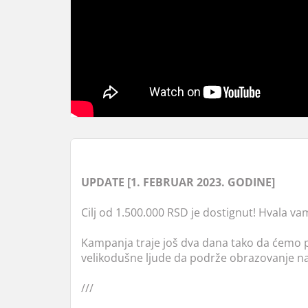
UPDATE [1. FEBRUAR 2023. GODINE]
Cilj od 1.500.000 RSD je dostignut! Hvala v
Kampanja traje još dva dana tako da ćemo p
velikodušne ljude da podrže obrazovanje naš
///