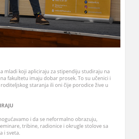
 mladi koji apliciraju za stipendiju studiraju na
 na fakultetu imaju dobar prosek. To su učenici i
diteljskog staranja ili oni čije porodice žive u
IRAJU
omogućavamo i da se neformalno obrazuju,
eminare, tribine, radionice i okrugle stolove sa
 i sveta.