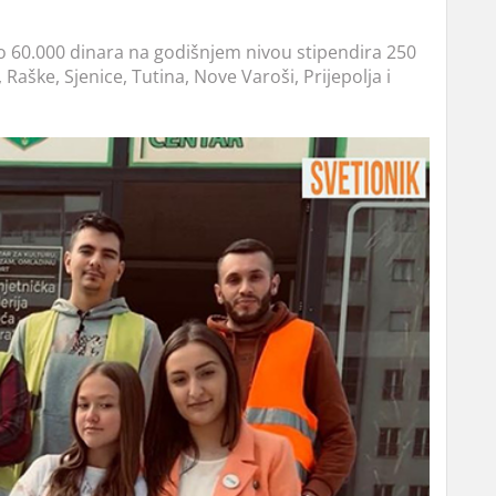
 60.000 dinara na godišnjem nivou stipendira 250
Raške, Sjenice, Tutina, Nove Varoši, Prijepolja i