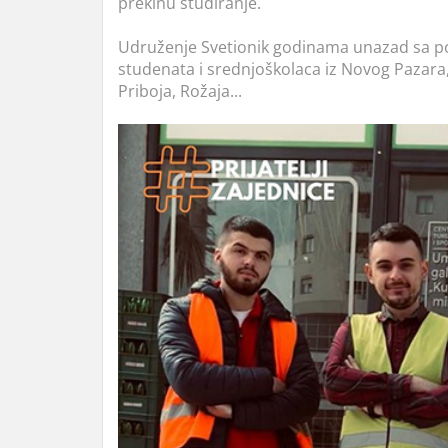
prekinu studiranje.
Udruženje Svetionik godinama unazad sa po
studenata i srednjoškolaca iz Novog Pazara, 
Priboja, Rožaja...