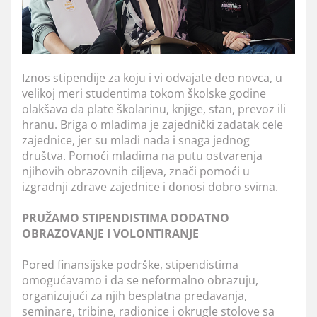
Iznos stipendije za koju i vi odvajate deo novca, u
velikoj meri studentima tokom školske godine
olakšava da plate školarinu, knjige, stan, prevoz ili
hranu. Briga o mladima je zajednički zadatak cele
zajednice, jer su mladi nada i snaga jednog
društva. Pomoći mladima na putu ostvarenja
njihovih obrazovnih ciljeva, znači pomoći u
izgradnji zdrave zajednice i donosi dobro svima.
PRUŽAMO STIPENDISTIMA DODATNO
OBRAZOVANJE I VOLONTIRANJE
Pored finansijske podrške, stipendistima
omogućavamo i da se neformalno obrazuju,
organizujući za njih besplatna predavanja,
seminare, tribine, radionice i okrugle stolove sa