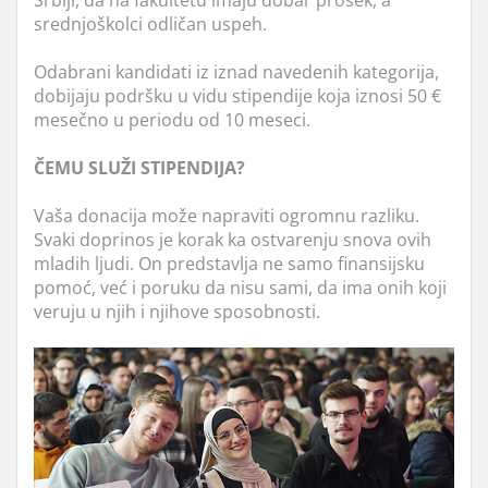
srednjoškolci odličan uspeh.
Odabrani kandidati iz iznad navedenih kategorija,
dobijaju podršku u vidu stipendije koja iznosi 50 €
mesečno u periodu od 10 meseci.
ČEMU SLUŽI STIPENDIJA?
Vaša donacija može napraviti ogromnu razliku.
Svaki doprinos je korak ka ostvarenju snova ovih
mladih ljudi. On predstavlja ne samo finansijsku
pomoć, već i poruku da nisu sami, da ima onih koji
veruju u njih i njihove sposobnosti.