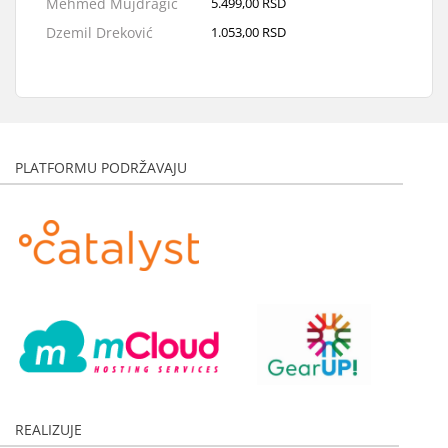
Mehmed Mujdragić
5.499,00 RSD
Dzemil Dreković
1.053,00 RSD
Hivzo Škrijelj
7.000,00 RSD
Emina Koničanin
2.000,00 RSD
Mirsada Rizvanović
1.000,00 RSD
Mersiha Nokić
10.000,00 RSD
PLATFORMU PODRŽAVAJU
HARI TRADE DOO
10.000,00 RSD
Anonimno
6.000,00 RSD
Sabrina Latović
3.500,00 RSD
Amina Karišik
59.000,00 RSD
Nadžija Metović
5.850,00 RSD
Aleksandra Maksimović
1.000,00 RSD
Merima Nikšić
3.000,00 RSD
Adnan Crnovršanin
1.000,00 RSD
Amila Zekić
2.000,00 RSD
REALIZUJE
Jusuf Lukarčanin
2.000,00 RSD