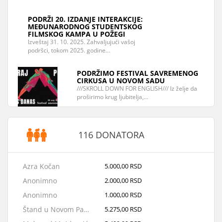
PODRŽI 20. IZDANJE INTERAKCIJE:
MEĐUNARODNOG STUDENTSKOG
FILMSKOG KAMPA U POŽEGI
Izveštaj 31. 10. 2025. Zahvaljujući vašoj
podršci, tokom 2025. godine…
PODRŽIMO FESTIVAL SAVREMENOG
CIRKUSA U NOVOM SADU
///SKROLL DOWN FOR ENGLISH/// Iz želje da
proširimo krug ljubitelja,…
116 DONATORA
Azra Kočan
5.000,00 RSD
Anonimno
2.000,00 RSD
Anonimno
1.000,00 RSD
Štand u Novom Pazaru
5.275,00 RSD