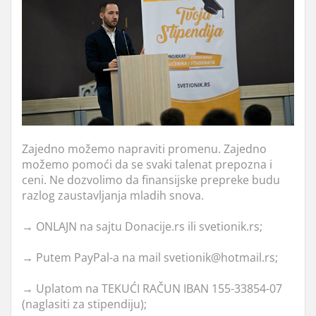
Zajedno možemo napraviti promenu. Zajedno
možemo pomoći da se svaki talenat prepozna i
ceni. Ne dozvolimo da finansijske prepreke budu
razlog zaustavljanja mladih snova.
→ ONLAJN na sajtu Donacije.rs ili svetionik.rs;
→ Putem PayPal-a na mail svetionik@hotmail.rs;
→ Uplatom na TEKUĆI RAČUN IBAN 155-33854-07
(naglasiti za stipendiju);