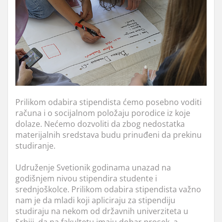
Prilikom odabira stipendista ćemo posebno voditi
računa i o socijalnom položaju porodice iz koje
dolaze. Nećemo dozvoliti da zbog nedostatka
materijalnih sredstava budu prinuđeni da prekinu
studiranje.
Udruženje Svetionik godinama unazad na
godišnjem nivou stipendira studente i
srednjoškolce. Prilikom odabira stipendista važno
nam je da mladi koji apliciraju za stipendiju
studiraju na nekom od državnih univerziteta u
Srbiji, da na fakultetu imaju dobar prosek, a