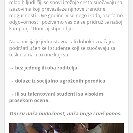
mladih ljudi čiji se snovi i težnje često suočavaju sa
izazovima koji prevazilaze njihove trenutne
mogućnosti. Ove godine, više nego ikada, osećamo
odgovornost i pozivamo vas da se pridružite našoj
kampanji “Doniraj stipendiju”.
Naša misija je jednostavna, ali duboko značajna:
podržati učenike i studente koji se suočavaju sa
teškoćama, i to one koji su:
→ bez jednog ili oba roditelja,
→ dolaze iz socijalno ugroženih porodica,
→ ili su talentovani studenti sa visokim
prosekom ocena.
Oni su naša budućnost, naša briga i naš ponos.