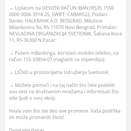
→ Uplatom na DEVIZNI RAČUN IBAN:/RS35 1550
0000 0006 3918 25, SWIFT: CABARS22, Podaci
Banke: HALKBANK A.D. BEOGRAD, Milutina
Milankovica 9a, RS-11070 Novi Beograd. Primalac:
NEVLADINA ORGANIZACIJA SVETIONIK, Šabana Koce
11, RS-36300 N.Pazar;
→ Putem mBankinga, koristeći mobilni telefon, na
račun 155-33854-07 (naglasiti za stipendiju);
→ LIČNO u prostorijama Udruženja Svetionik;
→ Možete pomoći i na taj način što ćete podeliti
ovu vest na društvenim mrežama i informisati što
više ljudi o ovoj akciji.
Hvala vam što ste deo ove promene. Vaša podrška
im može promeniti život!
Donirajte danas.