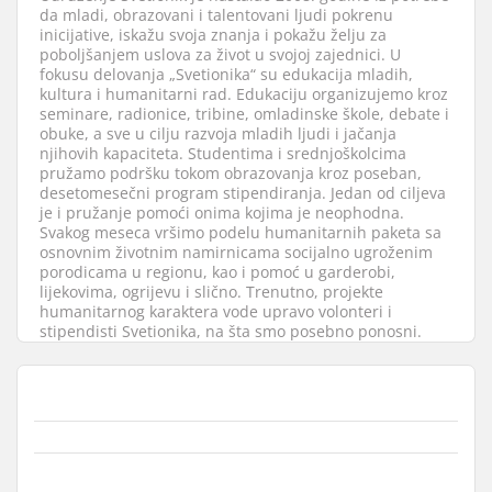
da mladi, obrazovani i talentovani ljudi pokrenu
inicijative, iskažu svoja znanja i pokažu želju za
poboljšanjem uslova za život u svojoj zajednici. U
fokusu delovanja „Svetionika“ su edukacija mladih,
kultura i humanitarni rad. Edukaciju organizujemo kroz
seminare, radionice, tribine, omladinske škole, debate i
obuke, a sve u cilju razvoja mladih ljudi i jačanja
njihovih kapaciteta. Studentima i srednjoškolcima
pružamo podršku tokom obrazovanja kroz poseban,
desetomesečni program stipendiranja. Jedan od ciljeva
je i pružanje pomoći onima kojima je neophodna.
Svakog meseca vršimo podelu humanitarnih paketa sa
osnovnim životnim namirnicama socijalno ugroženim
porodicama u regionu, kao i pomoć u garderobi,
lijekovima, ogrijevu i slično. Trenutno, projekte
humanitarnog karaktera vode upravo volonteri i
stipendisti Svetionika, na šta smo posebno ponosni.