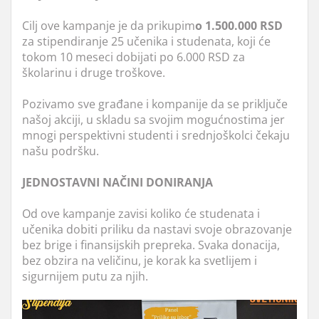
Cilj ove kampanje je da prikupim
o 1.500.000 RSD
za stipendiranje 25 učenika i studenata, koji će
tokom 10 meseci dobijati po 6.000 RSD za
školarinu i druge troškove.
Pozivamo sve građane i kompanije da se priključe
našoj akciji, u skladu sa svojim mogućnostima jer
mnogi perspektivni studenti i srednjoškolci čekaju
našu podršku.
JEDNOSTAVNI NAČINI DONIRANJA
Od ove kampanje zavisi koliko će studenata i
učenika dobiti priliku da nastavi svoje obrazovanje
bez brige i finansijskih prepreka. Svaka donacija,
bez obzira na veličinu, je korak ka svetlijem i
sigurnijem putu za njih.