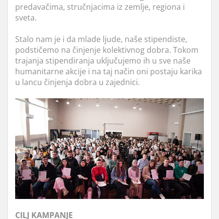
predavačima, stručnjacima iz zemlje, regiona i
sveta.
Stalo nam je i da mlade ljude, naše stipendiste,
podstičemo na činjenje kolektivnog dobra. Tokom
trajanja stipendiranja uključujemo ih u sve naše
humanitarne akcije i na taj način oni postaju karika
u lancu činjenja dobra u zajednici.
CILJ KAMPANJE